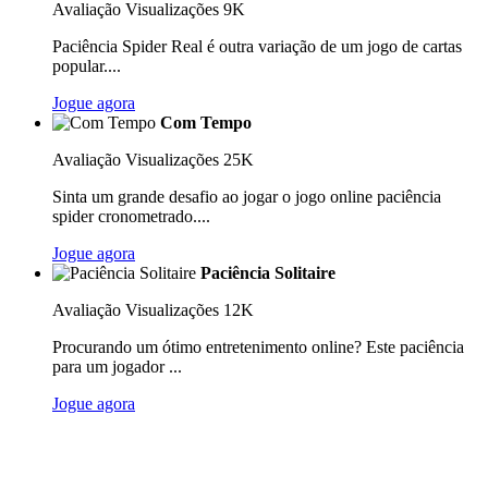
Avaliação
Visualizações 9K
Paciência Spider Real é outra variação de um jogo de cartas
popular....
Jogue agora
Com Tempo
Avaliação
Visualizações 25K
Sinta um grande desafio ao jogar o jogo online paciência
spider cronometrado....
Jogue agora
Paciência Solitaire
Avaliação
Visualizações 12K
Procurando um ótimo entretenimento online? Este paciência
para um jogador ...
Jogue agora