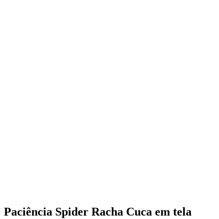
Paciência Spider Racha Cuca em tela