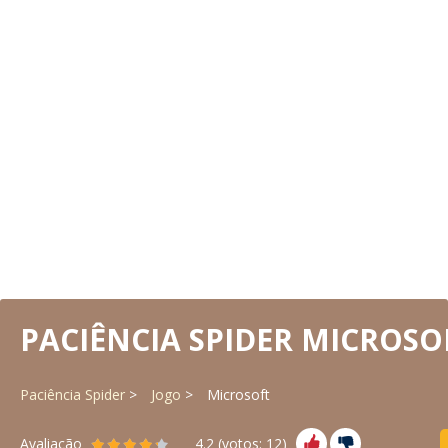
PACIÊNCIA SPIDER MICROSO
Paciência Spider
Jogo
Microsoft
Avaliação
4.2
(votos:
12
)