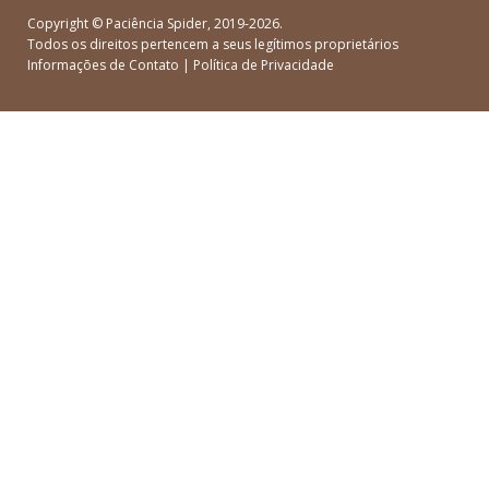
Copyright ©
Paciência Spider
, 2019-2026.
Todos os direitos pertencem a seus legítimos proprietários
Informações de Contato
|
Política de Privacidade