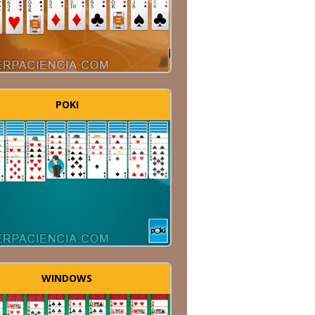
POKI
WINDOWS