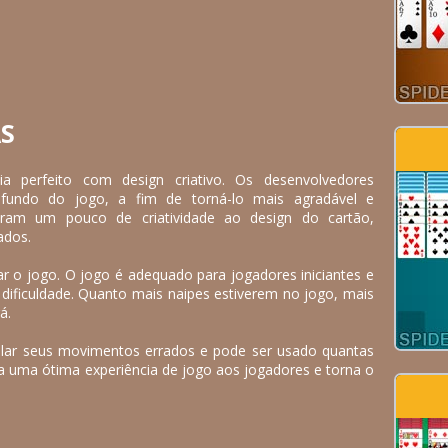
AS
 perfeito com design criativo. Os desenvolvedores
fundo do jogo, a fim de torná-lo mais agradável e
naram um pouco de criatividade ao design do cartão,
ados.
lar o jogo. O jogo é adequado para jogadores iniciantes e
ificuldade. Quanto mais naipes estiverem no jogo, mais
á.
celar seus movimentos errados e pode ser usado quantas
na uma ótima experiência de jogo aos jogadores e torna o