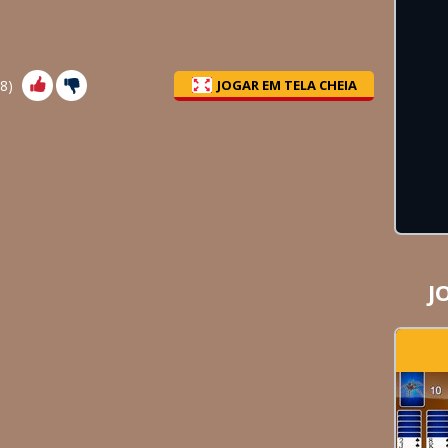
8
)
JOGAR EM TELA CHEIA
J