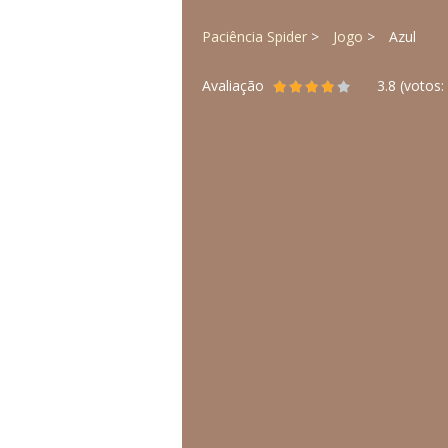
Paciência Spider
Jogo
Azul
Avaliação
3.8
(votos: