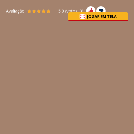
Avaliação
5.0
(votos:
3
)
JOGAR EM TELA