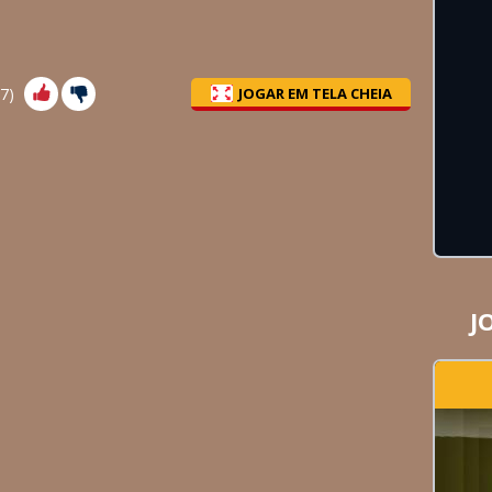
7
)
JOGAR EM TELA CHEIA
J