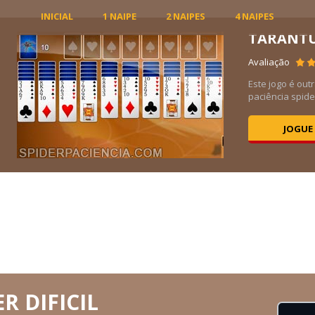
INICIAL
1 NAIPE
2 NAIPES
4 NAIPES
TARANT
5K
Avaliação
ogo
Este jogo é out
paciência spider
JOGUE
R DIFICIL