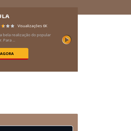
ULA
Visualizações 6K
ra bela realização do popular
. Para ...
 AGORA