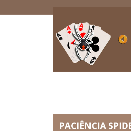
PARA CELULAR
Avaliação
Visualizações 
Você já perdeu o velho bom e clássico j
de paciência? Se sim, temos ...
JOGUE AGORA
PACIÊNCIA SPIDE