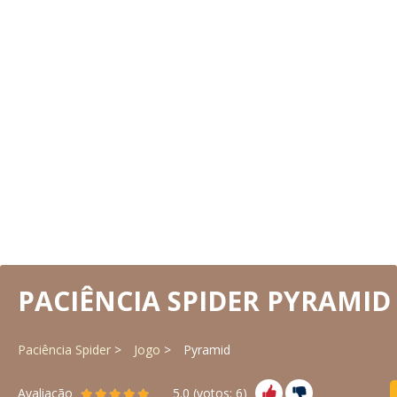
PACIÊNCIA SPIDER PYRAMID
Paciência Spider
Jogo
Pyramid
Avaliação
5.0
(votos:
6
)