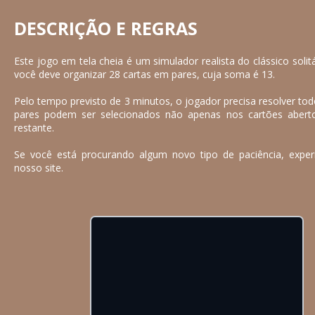
DESCRIÇÃO E REGRAS
Este jogo em tela cheia é um simulador realista do clássico solit
você deve organizar 28 cartas em pares, cuja soma é 13.
Pelo tempo previsto de 3 minutos, o jogador precisa resolver tod
pares podem ser selecionados não apenas nos cartões aber
restante.
Se você está procurando algum novo tipo de paciência, exp
nosso site.