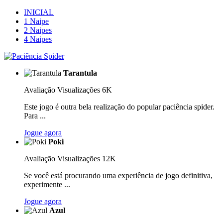
INICIAL
1 Naipe
2 Naipes
4 Naipes
Tarantula
Avaliação
Visualizações 6K
Este jogo é outra bela realização do popular paciência spider.
Para ...
Jogue agora
Poki
Avaliação
Visualizações 12K
Se você está procurando uma experiência de jogo definitiva,
experimente ...
Jogue agora
Azul