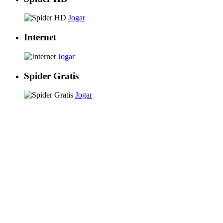
Jogar
Internet
Jogar
Spider Gratis
Jogar