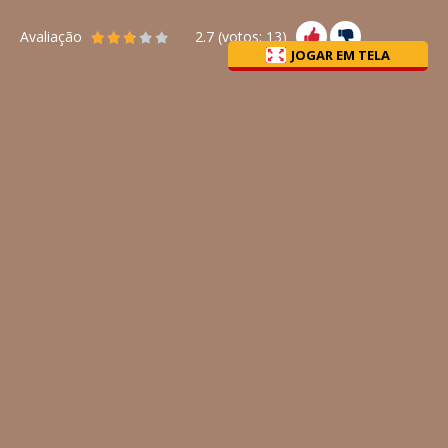
Avaliação
2.7
(votos:
13
)
JOGAR EM TELA