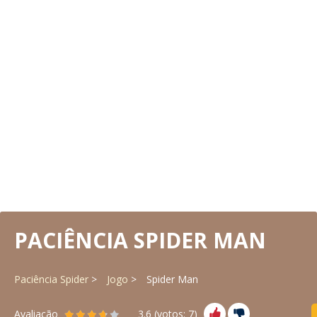
PACIÊNCIA SPIDER MAN
Paciência Spider
Jogo
Spider Man
Avaliação
3.6
(votos:
7
)