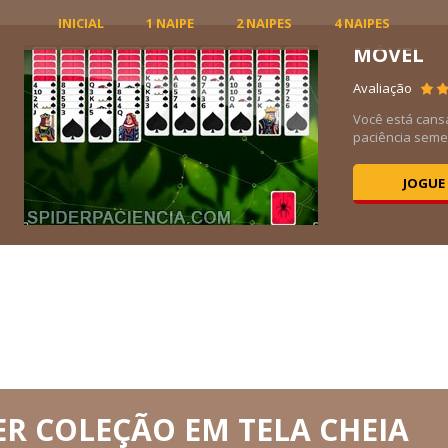
INICIAL
1 NAIPE
2 NAIPES
4 NAIPES
MÓVEL
7K
Avaliação
Você está cans
paciência semel
JOGUE
ER COLEÇÃO EM TELA CHEIA