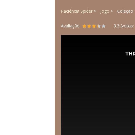
Paciência Spider
Jogo
Coleção
Avaliação
3.3
(votos: