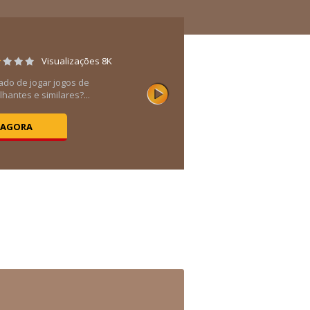
Visualizações 8K
ado de jogar jogos de
hantes e similares?...
 AGORA