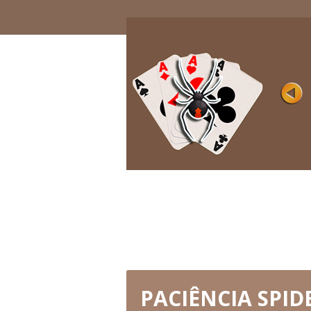
PRETO
Avaliação
Visualizações 
Este é um clássico paciência de 4 naipes
com um design interessante....
JOGUE AGORA
PACIÊNCIA SPID