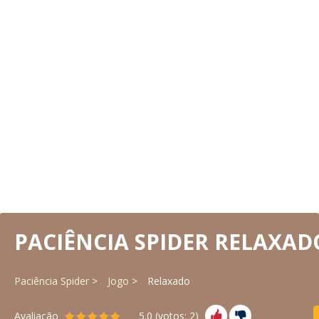
PACIÊNCIA SPIDER RELAXAD
Paciência Spider
Jogo
Relaxado
Avaliação
5.0
(votos:
2
)